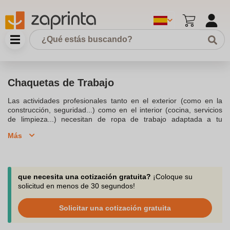
Chaquetas de Trabajo
Las actividades profesionales tanto en el exterior (como en la
construcción, seguridad...) como en el interior (cocina, servicios
de limpieza...) necesitan de ropa de trabajo adaptada a tu
profesión. Ya sea para estar estático en un sitio o en movimiento,
Más
una chaqueta de trabajo con la imagen de tu logotipo te permitirá
destacar sobre tus competidores. Nos especializamos en objetos
publicitarios y te ofrecemos una amplia selección de chaquetas
personalizadas para promover tu identidad corporativa y de
marca. Esta chaqueta de trabajo proporcionará comodidad y
que necesita una cotización gratuita?
¡Coloque su
calor a tus empleados, tus clientes o para tus amigos. Estarán
solicitud en menos de 30 segundos!
mejor protegidos de los inconvenientes de las actividades al aire
libre gracias a la chaqueta de trabajo. A partir de 10 artículos de
Solicitar una cotización gratuita
pedido, tu empresa, tu comunidad o tu asociación, estarán
equipados contra el frío y promocionarán la imagen de tu marca.