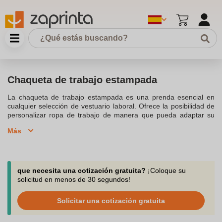
Chaqueta de trabajo estampada
La chaqueta de trabajo estampada es una prenda esencial en
cualquier selección de vestuario laboral. Ofrece la posibilidad de
personalizar ropa de trabajo de manera que pueda adaptar su
ropa a cualquier sector. Este tipo de prendas, disponibles en
Más
varios materiales como poliéster y nylon, garantizan durabilidad y
resistencia al agua, haciendo que la chaqueta sea una elección
ideal para condiciones adversas.Personalizar esta ropa de
trabajo es sencillo, con opciones como bordado, serigrafía y vinilo
textil que permiten estampar el logo de tu empresa o cualquier
que necesita una cotización gratuita?
¡Coloque su
imagen de marca deseada. La personalización no solo mejora la
solicitud en menos de 30 segundos!
imagen corporativa, sino que también asegura que las prendas
de alta visibilidad cumplan con las normativas de seguridad,
Solicitar una cotización gratuita
haciendo de las chaquetas reflectantes una opción segura y
eficaz.En nuestra tienda, encontrarás una selección de vestuario