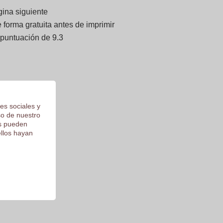
gina siguiente
forma gratuita antes de imprimir
 puntuación de 9.3
es sociales y
so de nuestro
os pueden
ellos hayan