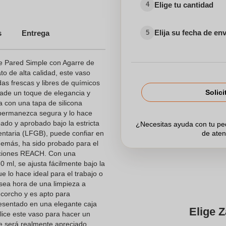
Elige tu cantidad
4
Elija su fecha de en
s
Entrega
5
e Pared Simple con Agarre de
to de alta calidad, este vaso
as frescas y libres de químicos
Solici
ade un toque de elegancia y
 con una tapa de silicona
permanezca segura y lo hace
ado y aprobado bajo la estricta
¿Necesitas ayuda con tu p
entaria (LFGB), puede confiar en
de aten
Además, ha sido probado para el
laciones REACH. Con una
ml, se ajusta fácilmente bajo la
e lo hace ideal para el trabajo o
ea hora de una limpieza a
 corcho y es apto para
presentado en una elegante caja
Elige Z
lice este vaso para hacer un
ue será realmente apreciado.