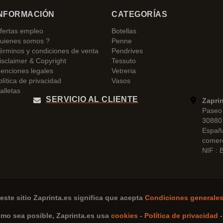
NFORMACIÓN
CATEGORÍAS
fertas empleo
Botellas
uienes somos ?
Penne
érminos y condiciones de venta
Pendrives
isclaimer & Copyright
Tessuto
enciones legales
Vetreria
olítica de privacidad
Vasos
alletas
SERVICIO AL CLIENTE
Zapri
Paseo 
30880 
Españ
comer
NIF :
este sitio
Zaprinta.es
significa que acepta
Condiciones generales
omo sea posible,
Zaprinta.es
usa
cookies
-
Política de privacidad