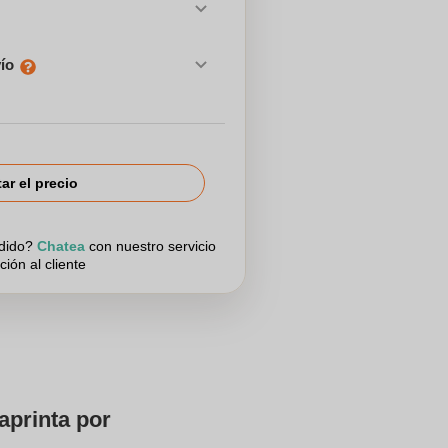
vío
tar el precio
edido?
Chatea
con nuestro servicio
ción al cliente
aprinta por