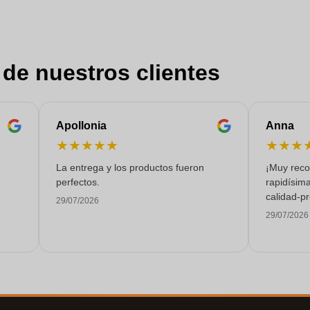
 de nuestros clientes
Apollonia
Anna
★
★
★
★
★
★
★
★
La entrega y los productos fueron
¡Muy reco
perfectos.
rapidísima
calidad-pr
29/07/2026
29/07/2026