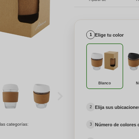
Elige tu color
1
Blanco
N
Elija sus ubicacion
2
las categorías:
Número de colores 
3