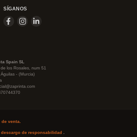
SÍGANOS
nta Spain SL
de los Rosales, num 51
Águilas - (Murcia)
a
cial@zaprinta.com
 B70744370
 de venta.
-
descargo de responsabilidad
.