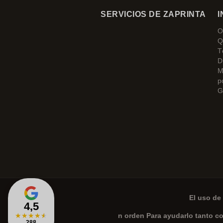
SERVICIOS DE ZAPRINTA
I
O
Q
T
D
M
p
G
El uso de 
4,5
★
★
★
★
★
n orden Para ayudarlo tanto c
288