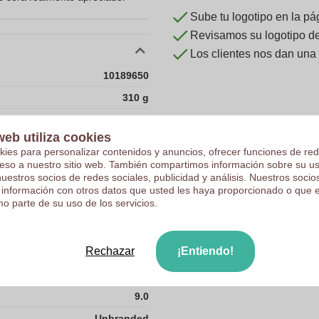
Sube tu logotipo en la pá
Revisamos su logotipo de 
Los clientes nos dan una
10189650
310 g
13.5 x 9 x 8.8 cm
web utiliza cookies
13.5 cm
kies para personalizar contenidos y anuncios, ofrecer funciones de red
9 cm
ceso a nuestro sitio web. También compartimos información sobre su u
nuestros socios de redes sociales, publicidad y análisis. Nuestros soci
8.8 cm
 información con otros datos que usted les haya proporcionado o que 
o parte de su uso de los servicios.
CHINA
13.5
Rechazar
¡Entiendo!
310.0
8.8
9.0
Unbranded