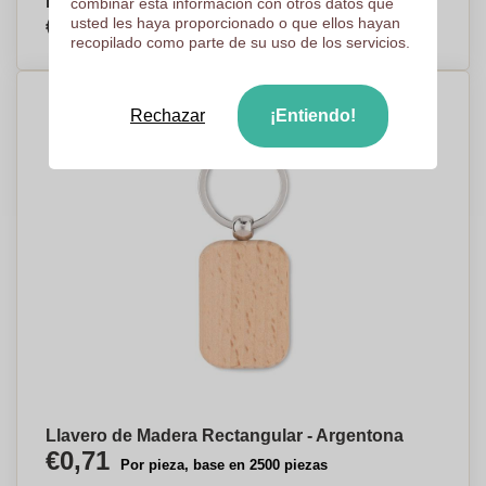
Llavero Redondo de Madera - Salillas de Jalón
combinar esta información con otros datos que
€0,71
usted les haya proporcionado o que ellos hayan
Por pieza, base en 2500 piezas
recopilado como parte de su uso de los servicios.
Rechazar
¡Entiendo!
Llavero de Madera Rectangular - Argentona
€0,71
Por pieza, base en 2500 piezas