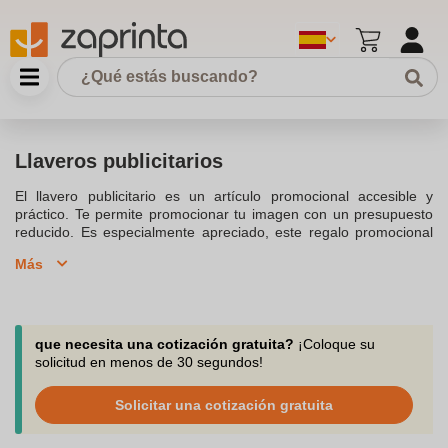
Llaveros publicitarios
El llavero publicitario es un artículo promocional accesible y
práctico. Te permite promocionar tu imagen con un presupuesto
reducido. Es especialmente apreciado, este regalo promocional
que podrás ofrecer a un cliente, un proveedor o cualquier socio
Más
profesional. Disponemos de llaveros personalizados de diversas
formas y tamaños, desde los más clásicos hasta los más
originales. Por ejemplo, hay llaveros promocionales con forma de
casa, de balón de baloncesto, de llave o de fruta. Algunos
modelos vienen con equipados con una linterna para que puedas
que necesita una cotización gratuita?
¡Coloque su
abrir fácilmente la puerta en la oscuridad. También hay modelos
solicitud en menos de 30 segundos!
antiestrés y otros con una ficha o moneda integrada para el
carrito de la compra. De ti depende elegir el artículo publicitario
Solicitar una cotización gratuita
perfecto.