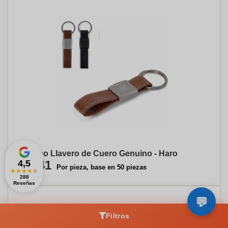
Lujoso Llavero de Cuero Genuino - Haro
4,5
€1,41
Por pieza, base en 50 piezas
★
★
★
★
★
288
Reseñas
Filtros