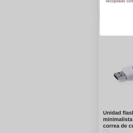
recopilado com
Calc
Unidad fla
minimalist
correa de cu