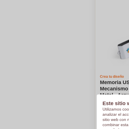
Crea tu diseño
Memoria US
Mecanismo d
Metal - Arg
Este sitio 
€6,77
Utilizamos coo
Por pieza, bas
analizar el ac
Logotipo en
sitio web con 
combinar esta
De
5
piezas