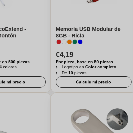
coExtend -
Memoria USB Modular de
Montón
8GB - Ricla
€4,19
e en 500 piezas
Por pieza, base en 50 piezas
4
colores
Logotipo en
Color completo
De
10
piezas
ule mi precio
Calcule mi precio