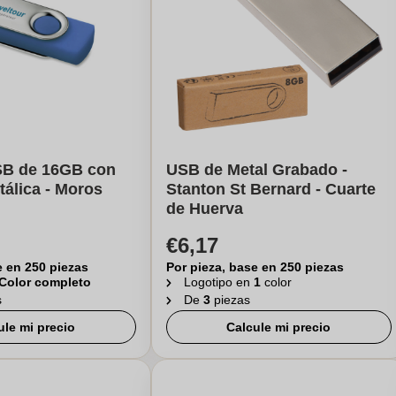
B de 16GB con
USB de Metal Grabado -
tálica - Moros
Stanton St Bernard - Cuarte
de Huerva
€6,17
e en 250 piezas
Por pieza, base en 250 piezas
Color completo
Logotipo en
1
color
s
De
3
piezas
ule mi precio
Calcule mi precio