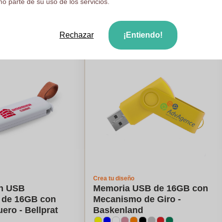
o parte de su uso de los servicios.
ule mi precio
Calcule mi precio
Rechazar
¡Entiendo!
Mejor vendido
Nuestra eleccion
Crea tu diseño
sh USB
Memoria USB de 16GB con
a de 16GB con
Mecanismo de Giro -
ero - Bellprat
Baskenland