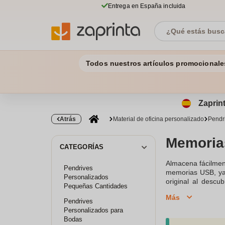
Entrega en España incluida
Todos nuestros artículos promocionale
Zaprint
Atrás
Material de oficina personalizado
Pendr
Memoria
CATEGORÍAS
Almacena fácilmen
Pendrives
memorias USB, ya
Personalizados
original al descu
Pequeñas Cantidades
cantidades, a par
Más
evento o escenari
Pendrives
diseñar tu
propio
Personalizados para
Bodas