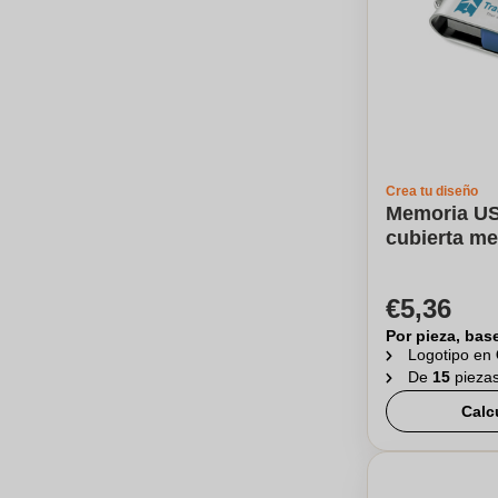
Crea tu diseño
Memoria US
cubierta me
€5,36
Por pieza, bas
Logotipo en
De
15
pieza
Calc