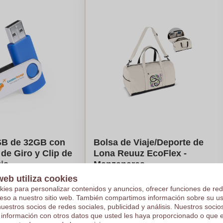
B de 32GB con
Bolsa de Viaje/Deporte de
e Giro y Clip de
Lona Reuuz EcoFlex -
uis
Manzanares
web utiliza cookies
€10,26
kies para personalizar contenidos y anuncios, ofrecer funciones de red
e en 250 piezas
Por pieza, base en 50 piezas
ceso a nuestro sitio web. También compartimos información sobre su u
4
colores
Logotipo en
Color completo
nuestros socios de redes sociales, publicidad y análisis. Nuestros soci
 información con otros datos que usted les haya proporcionado o que 
De
10
piezas