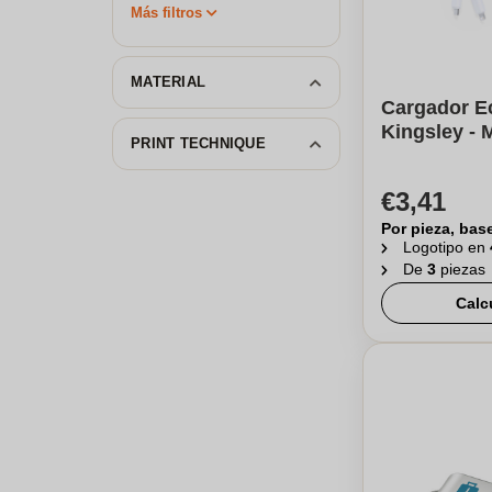
Más filtros
MATERIAL
Cargador E
Kingsley - 
PRINT TECHNIQUE
€3,41
Por pieza, bas
Logotipo en
De
3
piezas
Calc