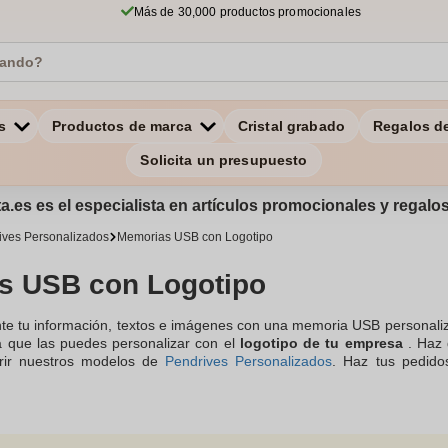
Más de 30,000 productos promocionales
s
Productos de marca
Cristal grabado
Regalos d
Solicita un presupuesto
a.es es el especialista en artículos promocionales y regal
ives Personalizados
Memorias USB con Logotipo
s USB con Logotipo
te tu información, textos e imágenes con una memoria USB personal
 que las puedes personalizar con el
logotipo de tu empresa
. Haz
brir nuestros modelos de
Pendrives Personalizados
. Haz tus pedido
tir de 10 unidades. Nuestro equipo te asesora y responde tus pregunt
o. No dudes en ponerte en contacto con nosotros por teléfono, ch
 USB personalizado con logotipo
.