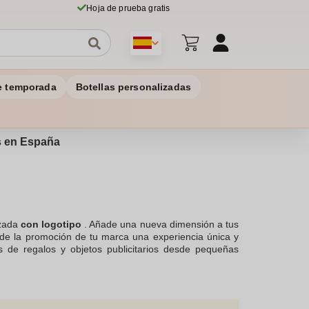
Hoja de prueba gratis
e temporada
Botellas personalizadas
os en España
izada
con logotipo
. Añade una nueva dimensión a tus
 de la promoción de tu marca una experiencia única y
s de regalos y objetos publicitarios desde pequeñas
as para ayudarte a elegir el modelo perfecto para tu
at o correo electrónico. No esperes más y empieza a