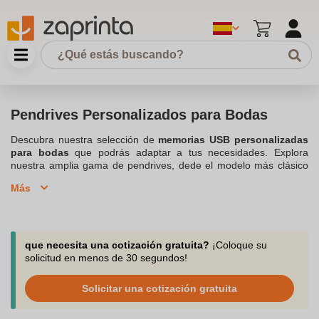
Pendrives Personalizados para Bodas
Descubra nuestra selección de
memorias USB personalizadas
para bodas
que podrás adaptar a tus necesidades. Explora
nuestra amplia gama de pendrives, dede el modelo más clásico
al más excéntrico. Organiza tu boda de forma original
Más
ofreciéndoles un
Pendrives Personalizados
con una gran
capacidad de almacenamiento. Respondemos tus preguntas por
teléfono, chat o correo electrónico. Sea cual sea tu número de
invitados en la ceremonia, puedes tramitar tus pedidos desde
pequeñas cantidades, a partir de 10 unidades, para que puedas
que necesita una cotización gratuita?
¡Coloque su
hacer diferentes diseños o mensajes para tus damas de honor,
solicitud en menos de 30 segundos!
testigos, familia y amigos.
Solicitar una cotización gratuita