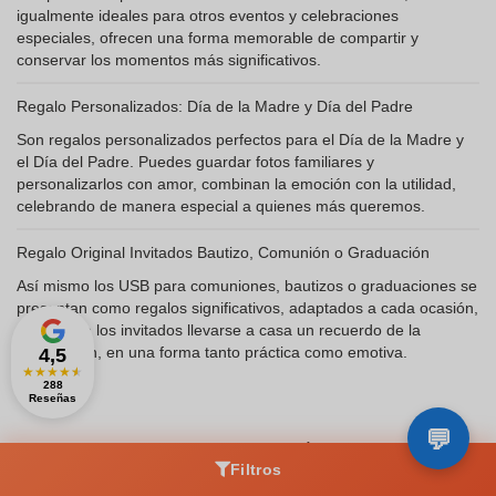
igualmente ideales para otros eventos y celebraciones
especiales, ofrecen una forma memorable de compartir y
conservar los momentos más significativos.
Regalo Personalizados: Día de la Madre y Día del Padre
Son regalos personalizados perfectos para el Día de la Madre y
el Día del Padre. Puedes guardar fotos familiares y
personalizarlos con amor, combinan la emoción con la utilidad,
celebrando de manera especial a quienes más queremos.
Regalo Original Invitados Bautizo, Comunión o Graduación
Así mismo los USB para comuniones, bautizos o graduaciones se
presentan como regalos significativos, adaptados a cada ocasión,
permiten a los invitados llevarse a casa un recuerdo de la
celebración, en una forma tanto práctica como emotiva.
4,5
★
★
★
★
★
288
Reseñas
Zaprinta.es es el especialista en artículos promocionales y
regalos en España
Filtros