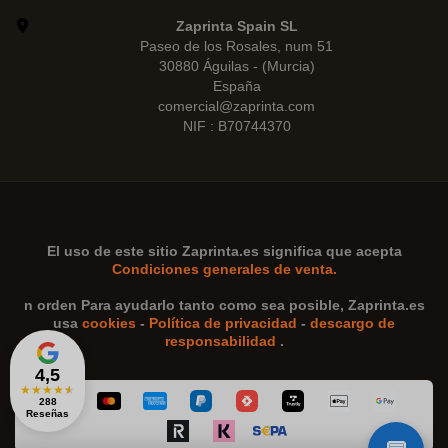
Zaprinta Spain SL
Paseo de los Rosales, num 51
30880 Águilas - (Murcia)
España
comercial@zaprinta.com
NIF : B70744370
El uso de este sitio
Zaprinta.es
significa que acepta
Condiciones generales de venta.
n orden Para ayudarlo tanto como sea posible,
Zaprinta.es
usa
cookies
-
Política de privacidad
-
descargo de
responsabilidad
.
4,5
★
★
★
★
★
288
Reseñas