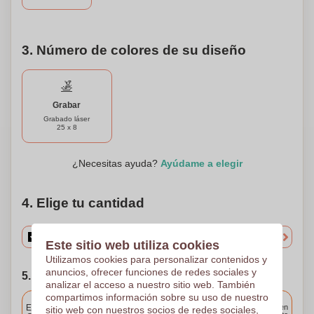
esta memoria USB de 16GB es un accesorio
indispensable para cualquier persona que valore el estilo, la
comodidad y la portabilidad.
3. Número de colores de su diseño
Grabar
Grabado láser
25 x 8
¿Necesitas ayuda?
Ayúdame a elegir
4. Elige tu cantidad
Este sitio web utiliza cookies
Utilizamos cookies para personalizar contenidos y
anuncios, ofrecer funciones de redes sociales y
5. Elija su fecha de envío
analizar el acceso a nuestro sitio web. También
compartimos información sobre su uso de nuestro
Incluido
Entrega estándar
Entrega en
sitio web con nuestros socios de redes sociales,