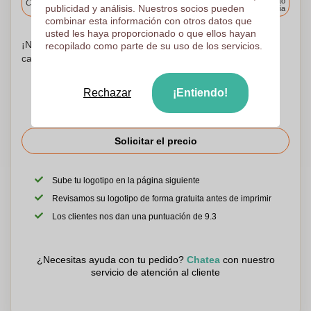
cualquier punto
Cargue y apruebe sus archivos antes de las 9.30 a.m.
publicidad y análisis. Nuestros socios pueden
de España
combinar esta información con otros datos que
usted les haya proporcionado o que ellos hayan
¡No te preocupes! Simplemente suba sus archivos a la
recopilado como parte de su uso de los servicios.
canasta de compras
Rechazar
¡Entiendo!
Solicitar el precio
Sube tu logotipo en la página siguiente
Revisamos su logotipo de forma gratuita antes de imprimir
Los clientes nos dan una puntuación de 9.3
¿Necesitas ayuda con tu pedido?
Chatea
con nuestro
servicio de atención al cliente