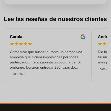
Lee las reseñas de nuestros clientes
Carola
Andre
★
★
★
★
★
★
★
Como tuve que buscar durante un tiempo una
Die bedr
empresa que hiciera impresiones por todas
für unse
partes, encontré a Zaprinta un poco tarde. Sin
alles pr
embargo, lograron entregar 250 tazas de
15/06/20
esmalte con una impresión excelente a tiempo.
15/06/2026
Estoy muy contenta con ellos. ¡Muchísimas
gracias!