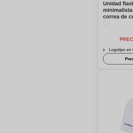
Unidad fla
minimalist
correa de cu
PREC
Logotipo en
Pre