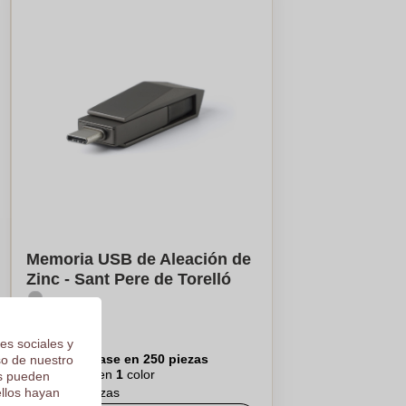
Memoria USB de Aleación de
Zinc - Sant Pere de Torelló
€8,26
es sociales y
Por pieza, base en 250 piezas
so de nuestro
Logotipo en
1
color
os pueden
ellos hayan
De
10
piezas