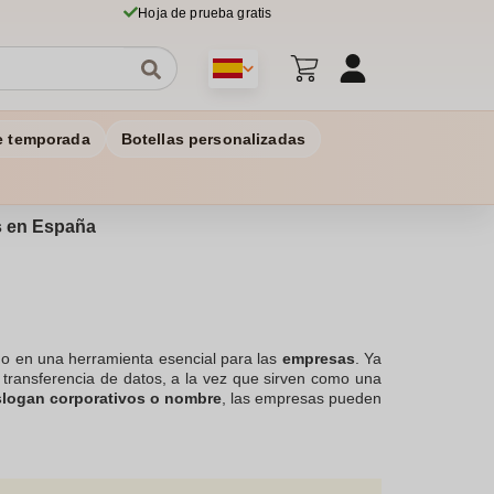
Hoja de prueba gratis
e temporada
Botellas personalizadas
os en España
o en una herramienta esencial para las
empresas
. Ya
y transferencia de datos, a la vez que sirven como una
slogan corporativos o nombre
, las empresas pueden
uir en
eventos corporativos, ferias o como regalos
 empresa
destaque y permanezca en la mente de los
nta la percepción positiva de tu marca. Por ello, te
pleados como con tus clientes, siendo estrategia de