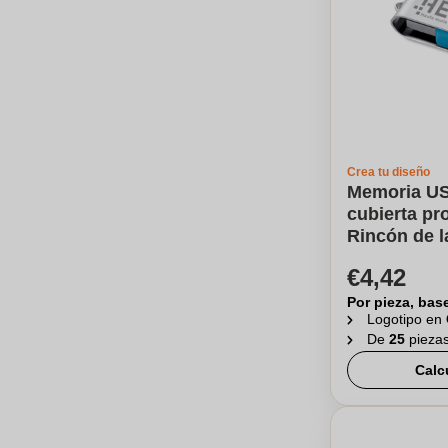
Crea tu diseño
Memoria US
cubierta pr
Rincón de l
€4,42
Por pieza, bas
Logotipo en
De
25
pieza
Calc