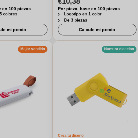
€10,38
e en 100 piezas
Por pieza, base en 100 piezas
5
colores
Logotipo en
1
color
s
De
3
piezas
ule mi precio
Calcule mi precio
Mejor vendido
Nuestra eleccion
Crea tu diseño