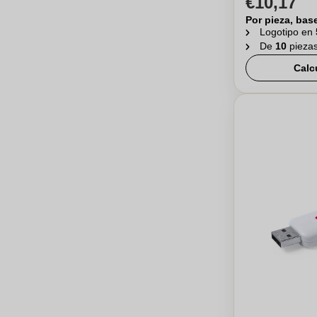
€10,17
Por pieza, bas
Logotipo en
De
10
pieza
Calc