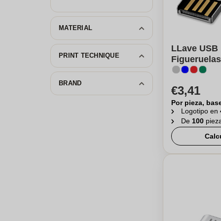
MATERIAL
LLave USB M
PRINT TECHNIQUE
Figueruelas
BRAND
€3,41
Por pieza, bas
Logotipo en
De
100
piez
Calc