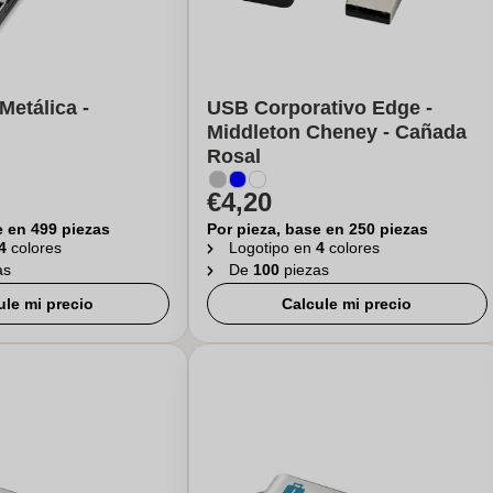
etálica -
USB Corporativo Edge -
Middleton Cheney - Cañada
Rosal
€4,20
e en 499 piezas
Por pieza, base en 250 piezas
4
colores
Logotipo en
4
colores
as
De
100
piezas
ule mi precio
Calcule mi precio