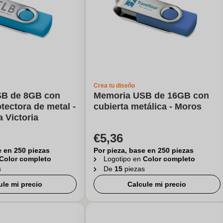
Crea tu diseño
B de 8GB con
Memoria USB de 16GB con
otectora de metal -
cubierta metálica - Moros
a Victoria
€5,36
e en 250 piezas
Por pieza, base en 250 piezas
Color completo
Logotipo en
Color completo
s
De
15
piezas
ule mi precio
Calcule mi precio