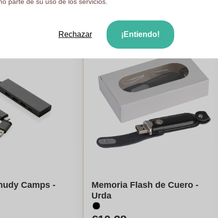
o parte de su uso de los servicios.
ule mi precio
Calcule mi precio
Rechazar
¡Entiendo!
hudy Camps -
Memoria Flash de Cuero -
Urda