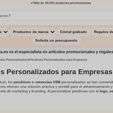
Más de 30,000 productos promocionales
s
Productos de marca
Cristal grabado
Regalos d
Solicita un presupuesto
a.es es el especialista en artículos promocionales y regal
ives Personalizados
Pendrives Personalizados para Empresas
es Personalizados para Empresas
ctual, los
pendrives o memorias USB
personalizados se han convertid
ivos ofrecen una solución práctica y portátil para el almacenamiento 
nta de marketing y branding. Al personalizar pendrives con el
logo, e
idad de marca de manera única y exclusiva. Son ideales para distrib
r su tamaño compacto y gran utilidad, asegurando que
tu marca y
. Además, son útiles y apreciados por los destinatarios, lo que aume
drives Personalizados
como una vía de comunicación tanto con tus em