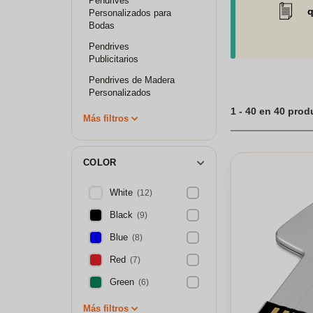
Pendrives
marketing intelige
q
Personalizados para
Bodas
Pendrives
Publicitarios
Pendrives de Madera
Personalizados
1 - 40 en 40 pro
Más filtros
COLOR
White
(12)
Black
(9)
Blue
(8)
Red
(7)
Green
(6)
Más filtros