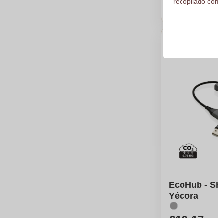
recopilado com
Calc
EcoHub - S
Yécora