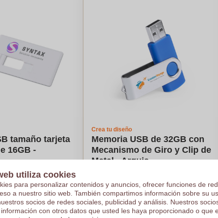
Crea tu diseño
B tamaño tarjeta
Memoria USB de 32GB con
de 16GB -
Mecanismo de Giro y Clip de
Metal - Arguis
web utiliza cookies
€6,77
kies para personalizar contenidos y anuncios, ofrecer funciones de red
e en 250 piezas
Por pieza, base en 250 piezas
ceso a nuestro sitio web. También compartimos información sobre su u
4
colores
Logotipo en
4
colores
nuestros socios de redes sociales, publicidad y análisis. Nuestros soci
 información con otros datos que usted les haya proporcionado o que 
s
De
5
piezas