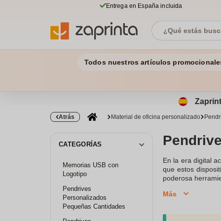
Entrega en España incluida
Todos nuestros artículos promocionale
Zaprint
Atrás
Material de oficina personalizado
Pendr
Pendriv
CATEGORÍAS
En la era digital a
Memorias USB con
que estos disposit
Logotipo
poderosa herramie
reforzar su ident
Pendrives
Más
promocionales
po
Personalizados
clientes y socios
Pequeñas Cantidades
ofrecemos los
Pen