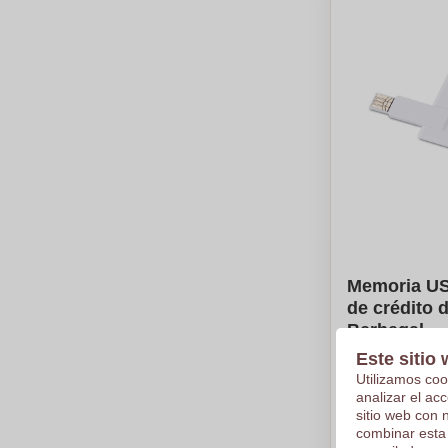
Memoria US
de crédito 
Berbegal
Este sitio 
€6,50
Utilizamos coo
Por pieza, bas
analizar el ac
Logotipo en
sitio web con 
combinar esta
De
10
pieza