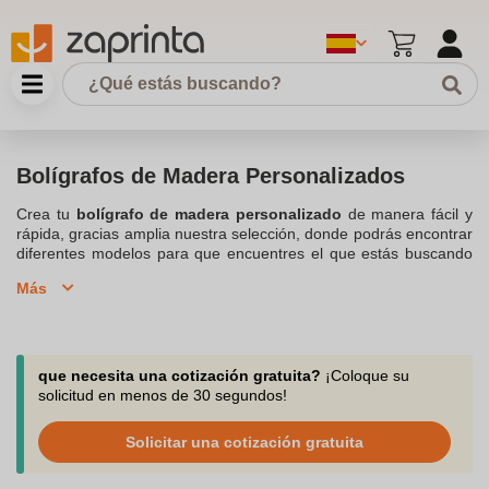
Bolígrafos de Madera Personalizados
Crea tu
bolígrafo de madera personalizado
de manera fácil y
rápida, gracias amplia nuestra selección, donde podrás encontrar
diferentes modelos para que encuentres el que estás buscando
para tu
empresa, marca, evento o negocio
. Inserta tu diseño en
Más
un momento con tan solo unos clics, y puedes beneficiarte de
nuestro soporte ya que revisamos tu fotomontaje previamente a
la impresión. Contacta con nuestro equipo para asesoramiento o
cualquier duda que pueda surgir durante el proceso, a través del
teléfono, chat o correo electrónico. Desarrolla e impulsa tu marca,
que necesita una cotización gratuita?
¡Coloque su
regalando a tus clientes un
que te represente, crea tu modelo
solicitud en menos de 30 segundos!
único y original. Ponemos a tu disposición diferentes modelos,
elegantes, divertidos, clásicos... encontrarás el perfecto que
Solicitar una cotización gratuita
satisfaga tus necesidades.