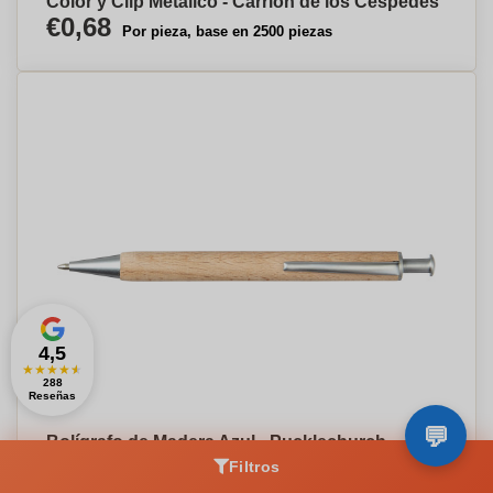
Color y Clip Metálico - Carrión de los Céspedes
€0,68
Por pieza, base en 2500 piezas
4,5
★
★
★
★
★
288
Reseñas
Bolígrafo de Madera Azul - Pucklechurch -
Iznate
Filtros
€1,60