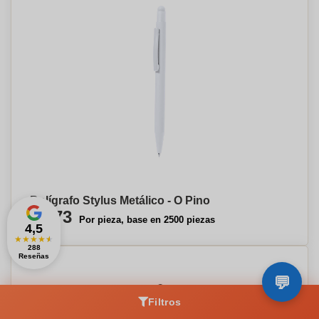
Bolígrafo Stylus Metálico - O Pino
€0,73
Por pieza, base en 2500 piezas
4,5
★
★
★
★
★
288
Reseñas
Filtros