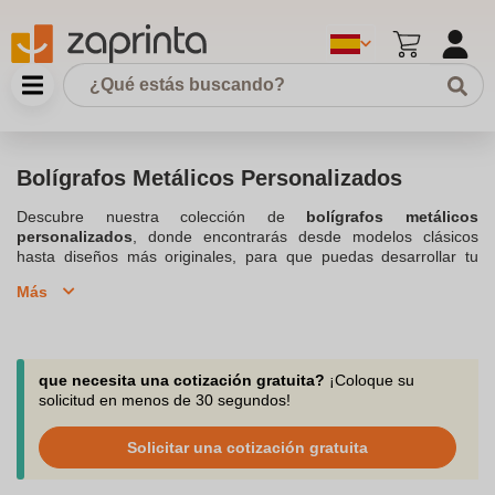
Bolígrafos Metálicos Personalizados
Descubre nuestra colección de
bolígrafos metálicos
personalizados
, donde encontrarás desde modelos clásicos
hasta diseños más originales, para que puedas desarrollar tu
imagen mientras te beneficias de la visibilidad de tu marca de la
Más
forma más se adapte al mensaje que quieras transmitir. Mediante
la personalización puedes plasmar
un texto o un logotipo
en el
cuerpo del
bolígrafo de metal
, o en su caja o estuche de
presentación. Los pedidos de
están disponibles para pequeñas
cantidades, desde 10 unidades, para que puedas pedir diversos
que necesita una cotización gratuita?
¡Coloque su
productos y crear tu set, con bolígrafos, plumas, blocs de notas…
solicitud en menos de 30 segundos!
Nuestro equipo te acompaña y responde a todas tus preguntas,
puedes contactarnos por el chat en vivo, por teléfono o correo
Solicitar una cotización gratuita
electrónico.