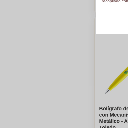
recopilado com
Calc
Bolígrafo d
con Mecani
Metálico - 
Toledo