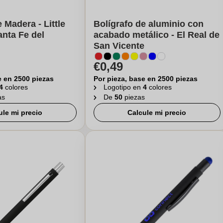
 Madera - Little
Bolígrafo de aluminio con
anta Fe del
acabado metálico - El Real de
San Vicente
€0,49
e en 2500 piezas
Por pieza, base en 2500 piezas
4
colores
Logotipo en
4
colores
as
De
50
piezas
ule mi precio
Calcule mi precio