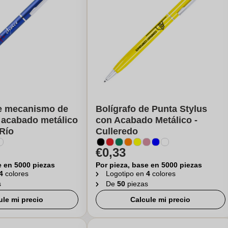
de mecanismo de
Bolígrafo de Punta Stylus
 acabado metálico
con Acabado Metálico -
 Río
Culleredo
€0,33
e en 5000 piezas
Por pieza, base en 5000 piezas
4
colores
Logotipo en
4
colores
s
De
50
piezas
ule mi precio
Calcule mi precio