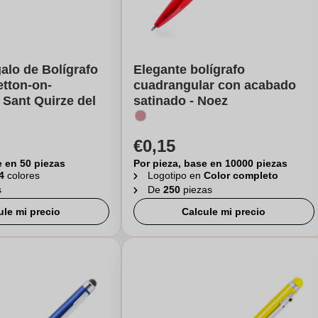
alo de Bolígrafo
Elegante bolígrafo
etton-on-
cuadrangular con acabado
Sant Quirze del
satinado - Noez
€0,15
e en 50 piezas
Por pieza, base en 10000 piezas
4
colores
Logotipo en
Color completo
s
De
250
piezas
ule mi precio
Calcule mi precio