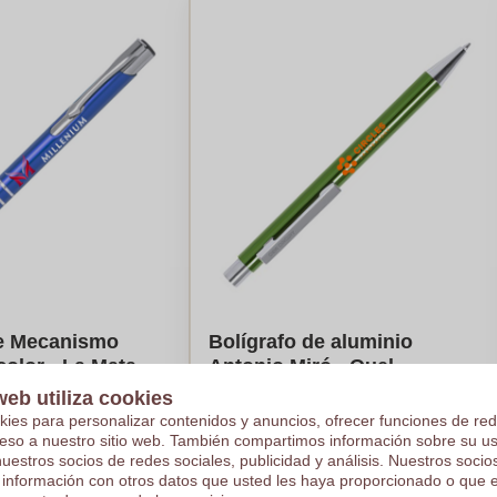
de Mecanismo
Bolígrafo de aluminio
olor - La Mata
Antonio Miró - Quel
web utiliza cookies
€0,42
kies para personalizar contenidos y anuncios, ofrecer funciones de red
e en 5000 piezas
Por pieza, base en 2500 piezas
ceso a nuestro sitio web. También compartimos información sobre su u
4
colores
Logotipo en
1
color
nuestros socios de redes sociales, publicidad y análisis. Nuestros soci
 información con otros datos que usted les haya proporcionado o que 
s
De
50
piezas