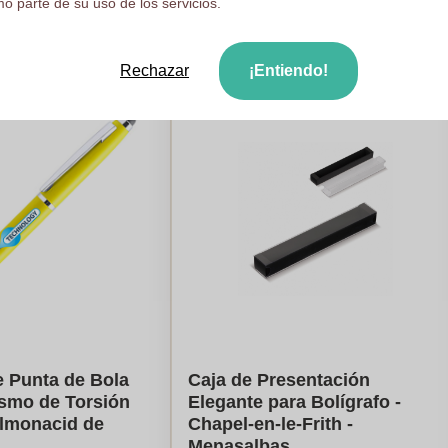
o parte de su uso de los servicios.
ule mi precio
Calcule mi precio
Rechazar
¡Entiendo!
e Punta de Bola
Caja de Presentación
smo de Torsión
Elegante para Bolígrafo -
Almonacid de
Chapel-en-le-Frith -
Menasalbas