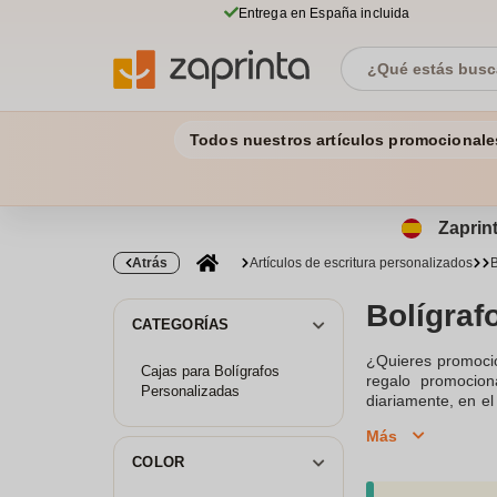
Entrega en España incluida
Todos nuestros artículos promocionale
Zaprint
Atrás
Artículos de escritura personalizados
B
Bolígraf
CATEGORÍAS
¿Quieres promocio
Cajas para Bolígrafos
regalo promociona
Personalizadas
diariamente, en el 
amplia publicidad
Más
responder tus pr
Descubre ahora nue
COLOR