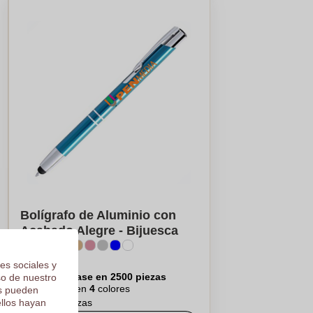
Bolígrafo de Aluminio con
Acabado Alegre - Bijuesca
€0,42
es sociales y
Por pieza, base en 2500 piezas
so de nuestro
Logotipo en
4
colores
os pueden
ellos hayan
De
50
piezas