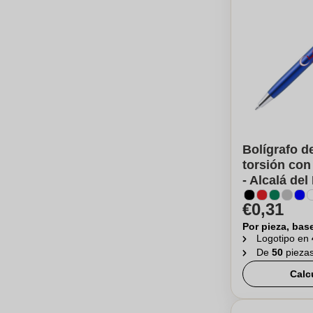
Bolígrafo 
torsión con
- Alcalá del
€0,31
Por pieza, bas
Logotipo en
De
50
pieza
Calc