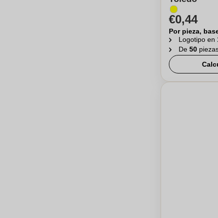
€0,44
Por pieza, bas
Logotipo en
De
50
pieza
Calc