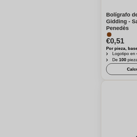
Bolígrafo de
Gidding - S
Penedès
€0,51
Por pieza, bas
Logotipo en
De
100
piez
Calc