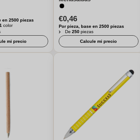
€0,46
e en 2500 piezas
1
color
Por pieza, base en 2500 piezas
s
De
250
piezas
ule mi precio
Calcule mi precio