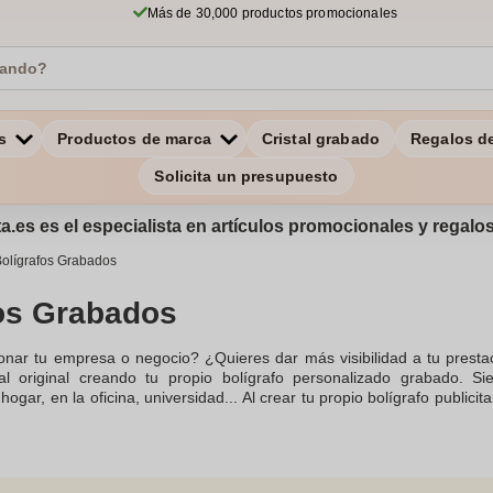
Más de 30,000 productos promocionales
s
Productos de marca
Cristal grabado
Regalos d
Solicita un presupuesto
a.es es el especialista en artículos promocionales y regal
olígrafos Grabados
os Grabados
nar tu empresa o negocio? ¿Quieres dar más visibilidad a tu prestaci
l original creando tu propio bolígrafo personalizado grabado. Si
hogar, en la oficina, universidad... Al crear tu propio bolígrafo public
. Aprovecha nuestros precios bajos, incluso pequeñas cantidades, d
eguntas y ayudarte en todo momento. Contacta con nosotros por co
stra amplia gama de productos, somos especialistas en regalos public