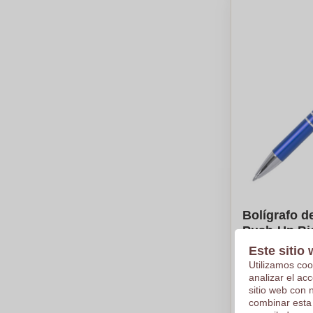
Bolígrafo 
Push-Up Bic
Este sitio 
€0,34
Utilizamos coo
Por pieza, bas
analizar el ac
Logotipo en
sitio web con 
combinar esta
De
50
pieza