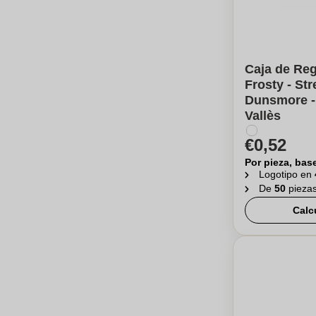
Caja de Reg
Frosty - Str
Dunsmore - 
Vallès
€0,52
Por pieza, bas
Logotipo en
De
50
pieza
Calc