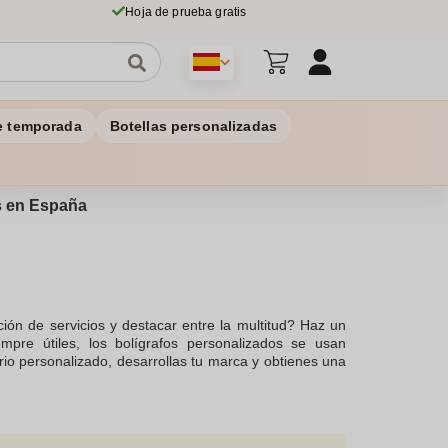
Hoja de prueba gratis
e temporada
Botellas personalizadas
os en España
ón de servicios y destacar entre la multitud? Haz un
empre útiles, los bolígrafos personalizados se usan
itario personalizado, desarrollas tu marca y obtienes una
e 10 bolígrafos. Nuestro equipo estará encantado de
rreo electrónico, por teléfono o mediante el chat.
itarios.