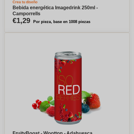
Crea tu diseño
Bebida energética Imagedrink 250ml -
Camporrells
€1,29
Por pieza, base en 1008 piezas
FruityBoost - Wootton - Adahuesca