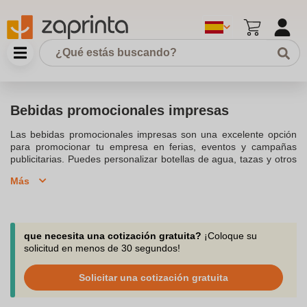
Bebidas promocionales impresas
Las bebidas promocionales impresas son una excelente opción
para promocionar tu empresa en ferias, eventos y campañas
publicitarias. Puedes personalizar botellas de agua, tazas y otros
recipientes con tu logotipo, creando un artículo publicitario que
Más
tus clientes recordarán. Disponibles en diferentes materiales
como cristal o plástico, estas bebidas personalizadas son
perfectas como regalos corporativos o merchandising
promocional.
que necesita una cotización gratuita?
¡Coloque su
solicitud en menos de 30 segundos!
Solicitar una cotización gratuita