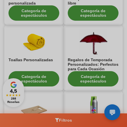
personalizada
libre
Categoría de
Categoría de
espectáculos
espectáculos
Toallas Personalizadas
Regalos de Temporada
Personalizados: Perfectos
para Cada Ocasión
Categoría de
Categoría de
espectáculos
espectáculos
4,5
★
★
★
★
★
288
Reseñas
Filtros
Tabla para quesos
Botellas y Tazas