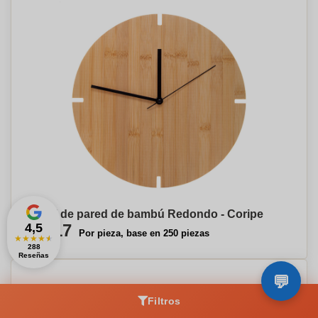
Reloj de pared de bambú Redondo - Coripe
4,5
€9,17
Por pieza, base en 250 piezas
★
★
★
★
★
288
Reseñas
Filtros