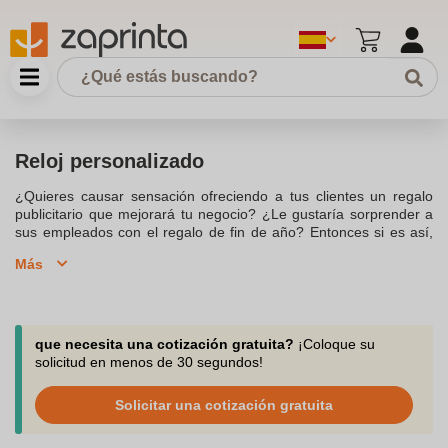
Reloj personalizado
¿Quieres causar sensación ofreciendo a tus clientes un regalo
publicitario que mejorará tu negocio? ¿Le gustaría sorprender a
sus empleados con el regalo de fin de año? Entonces si es así,
opta por nuestros relojes personalizados: indispensables tanto en
Más
el trabajo como en la vida cotidiana, dominan oficinas, salas de
descanso y comedores. Debido a su función social, su principal
propósito es dar la hora, pero se limita solo a eso, porque
también formará parte de la decoración del entorno. Descubre
también nuestra gama de accesorios de oficina personalizados .
que necesita una cotización gratuita?
¡Coloque su
solicitud en menos de 30 segundos!
Solicitar una cotización gratuita