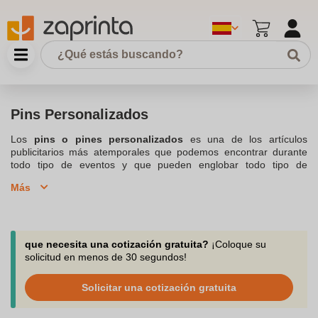
Pins Personalizados
Los
pins o pines personalizados
es una de los artículos
publicitarios más atemporales que podemos encontrar durante
todo tipo de eventos y que pueden englobar todo tipo de
negocios, como una herramienta de marketing que promociona
Más
tu imagen de marca. Te permite resaltar tu logotipo, marca o
mensaje y se puede distribuir de forma muy cómoda y fácil en
eventos y ferias. A menudos están hechos de metal, y
disponemos de varios formatos y colores. Pudiendo convertirse
rápidamente en un elemento esencial de tu comunicación,
que necesita una cotización gratuita?
¡Coloque su
descubre nuestra selección especial para El
Pine Pine
le permite
solicitud en menos de 30 segundos!
resaltar su logotipo y sus mensajes y se puede distribuir
fácilmente a sus clientes. Las insignias a menudo están hechas
Solicitar una cotización gratuita
de metal, varios formatos y diferentes colores. Los PIN
personalizables se adaptan a la marca de su logotipo con la