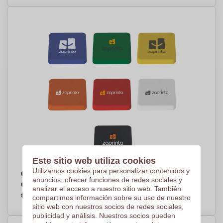
Este sitio web utiliza cookies
Utilizamos cookies para personalizar contenidos y
Chincheta Magnética 40x40 mm - Santa María
anuncios, ofrecer funciones de redes sociales y
de Dulcis
analizar el acceso a nuestro sitio web. También
€0,51
compartimos información sobre su uso de nuestro
Por pieza, base en 2500 piezas
sitio web con nuestros socios de redes sociales,
publicidad y análisis. Nuestros socios pueden