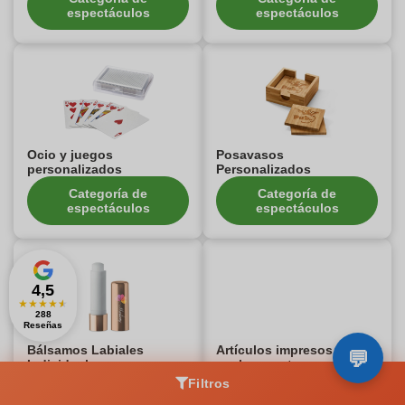
espectáculos
espectáculos
Ocio y juegos
Posavasos
personalizados
Personalizados
Categoría de
Categoría de
espectáculos
espectáculos
4,5
★
★
★
★
★
288
Reseñas
Bálsamos Labiales
Artículos impresos para
Individuales
coche y moto
Personalizables
Filtros
Categoría de
Categoría de