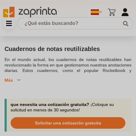
Cuadernos de notas reutilizables
En el mundo actual, los cuadernos de notas reutilizables han
revolucionado la forma en que gestionamos nuestras anotaciones
diarias. Estos cuadernos, como el popular Rocketbook y
Homestec, ofrecen la ventaja de ser reutilizables, lo que no solo
Más
es ecológico sino también económico. Con un cuaderno
inteligente, puedes escribir a mano y posteriormente escanear
tus notas para digitalizarlas en formato PDF, permitiendo
sincronizar con servicios de almacenamiento en la nube como
Google Drive y Dropbox. Estos cuadernos vienen en diversos
que necesita una cotización gratuita?
¡Coloque su
tamaños, desde el compacto A5 hasta el más amplio A4,
solicitud en menos de 30 segundos!
adaptándose a todas tus necesidades de toma de notas.El
cuaderno digital inteligente permite escribir anotaciones cortas o
Solicitar una cotización gratuita
elaborar bocetos con facilidad. Además, gracias a su tecnología,
puedes borrar con un paño humedecido permitiendo que las